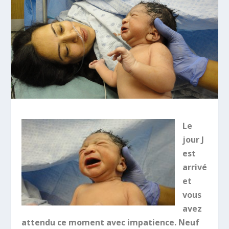
Le
jour J
est
arrivé
et
vous
avez
attendu ce moment avec impatience. Neuf