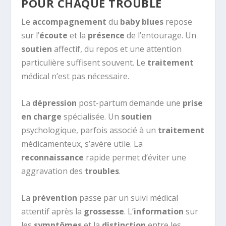
POUR CHAQUE TROUBLE
Le
accompagnement
du
baby blues
repose
sur l’
écoute
et la
présence
de l’entourage. Un
soutien
affectif, du repos et une attention
particulière suffisent souvent. Le
traitement
médical n’est pas nécessaire.
La
dépression
post-partum demande une
prise
en charge
spécialisée. Un
soutien
psychologique, parfois associé à un
traitement
médicamenteux, s’avère utile. La
reconnaissance
rapide permet d’éviter une
aggravation des
troubles
.
La
prévention
passe par un suivi médical
attentif après la
grossesse
. L’
information
sur
les
symptômes
et la
distinction
entre les