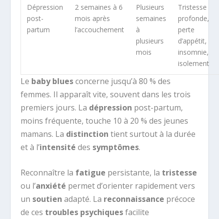
Dépression
2 semaines à 6
Plusieurs
Tristesse
post-
mois après
semaines
profonde,
partum
l’accouchement
à
perte
plusieurs
d’appétit,
mois
insomnie,
isolement
Le
baby blues
concerne jusqu’à 80 % des
femmes. Il apparaît vite, souvent dans les trois
premiers jours. La
dépression
post-partum,
moins fréquente, touche 10 à 20 % des jeunes
mamans. La
distinction
tient surtout à la durée
et à l’
intensité
des
symptômes
.
Reconnaître la
fatigue
persistante, la
tristesse
ou l’
anxiété
permet d’orienter rapidement vers
un
soutien
adapté. La
reconnaissance
précoce
de ces
troubles psychiques
facilite