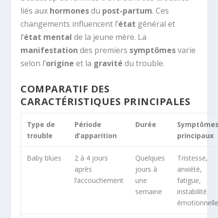
liés aux
hormones
du
post-partum
. Ces
changements influencent l’
état
général et
l’
état mental
de la jeune mère. La
manifestation
des premiers
symptômes
varie
selon l’
origine
et la
gravité
du trouble.
COMPARATIF DES
CARACTÉRISTIQUES PRINCIPALES
Type de
Période
Durée
Symptôme
trouble
d’apparition
principaux
Baby blues
2 à 4 jours
Quelques
Tristesse,
après
jours à
anxiété,
l’accouchement
une
fatigue,
semaine
instabilité
émotionnell