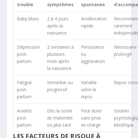
trouble
symptômes
spontanée
d’accomp
Baby blues
2 à 4 jours
Amélioration
Recommand
après la
rapide
rarement
naissance
indispensab
Dépression
2 semaines à
Persistance
Nécessaire 
post-
plusieurs
ou
prolongé
partum
mois après
aggravation
la naissance
Fatigue
Immédiat ou
Variable
Repos conse
post-
progressif
selon le
partum
repos
Anxiété
Dès la sortie
Peut durer
Soutien
post-
de maternité
sans prise
psychologi
partum
ou plus tard
en charge
bénéfique
LES FACTEURS DE RISQUE À